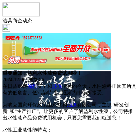
洁具商企动态
重要通知：益利水性漆免费试用啦！
2024-12-06 浏览:
86
在日益重视
涂料
安全和
环保
指标的今天，水性涂料正因其所具
有的低危害、低污染特性，逐渐为市场所接受。
为响应国家环保政策山东益利
油漆
有限公司，主抓“研发创
新”和“生产推广”。让更多的客户了解益利水性漆，公司特推
出水性漆产品免费试用机会，只要您需要我们就送您！
水性工业漆性能特点：