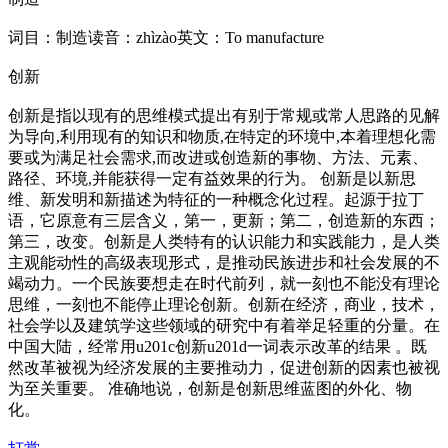
词目：制造读音：zhìzào英文：To manufacture
创新
创新是指以现有的思维模式提出有别于常规或常人思路的见解
为导向,利用现有的知识和物质,在特定的环境中,本着理想化需
要或为满足社会需求,而改进或创造新的事物、方法、元素、
路径、环境,并能获得一定有益效果的行为。 创新是以新思
维、新发明和新描述为特征的一种概念化过程。起源于拉丁
语，它原意有三层含义，第一，更新；第二，创造新的东西；
第三，改变。创新是人类特有的认识能力和实践能力，是人类
主观能动性的高级表现形式，是推动民族进步和社会发展的不
竭动力。一个民族要想走在时代前列，就一刻也不能没有理论
思维，一刻也不能停止理论创新。创新在经济，商业，技术，
社会学以及建筑学这些领域的研究中有着举足轻重的分量。在
中国大陆，经常用u201c创新u201d一词表示改革的结果 。既
然改革被视为经济发展的主要推动力，促进创新的因素也被视
为至关重要。 准确地说，创新是创新思维蓝图的外化、物
化。