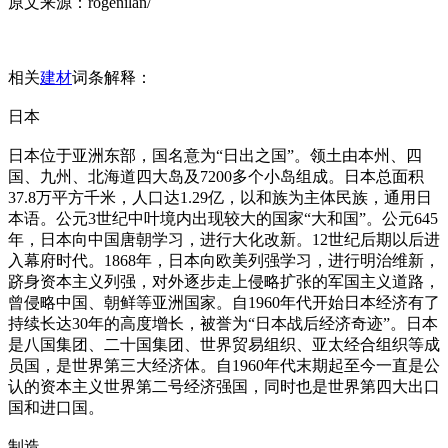
原文来源：rogenilan/
相关
建材
词条解释：
日本
日本位于亚洲东部，国名意为“日出之国”。领土由本州、四
国、九州、北海道四大岛及7200多个小岛组成。日本总面积
37.8万平方千米，人口达1.29亿，以和族为主体民族，通用日
本语。公元3世纪中叶境内出现较大的国家“大和国”。公元645
年，日本向中国唐朝学习，进行大化改新。12世纪后期以后进
入幕府时代。1868年，日本向欧美列强学习，进行明治维新，
跻身资本主义列强，对外逐步走上侵略扩张的军国主义道路，
曾侵略中国、朝鲜等亚洲国家。自1960年代开始日本经济有了
持续长达30年的高度增长，被誉为“日本战后经济奇迹”。日本
是八国集团、二十国集团、世界贸易组织、亚太经合组织等成
员国，是世界第三大经济体。自1960年代末期起至今一直是公
认的资本主义世界第二号经济强国，同时也是世界第四大出口
国和进口国。
制造