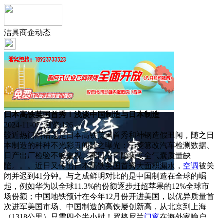
洁具商企动态
日本高铁英国首秀！浅谈中国制造与日本制造
2024-11-07 浏览:
126
较近热门的话题是日本高铁英国首秀和神钢造假丑闻，随之日
本制造的种种不光彩丑闻随之曝光：三菱篡改汽车检测数据、
日产出厂检验不够重视、高田公司隐瞒安全气囊质量缺
陷。。。近日又传出日本高铁英国首秀大面积漏水，
空调
被关
闭并迟到41分钟。与之成鲜明对比的是中国制造在全球的崛
起，例如华为以全球11.3%的份额逐步赶超苹果的12%全球市
场份额；中国地铁预计在今年12月份开进美国，以优异质量首
次进军美国市场、中国制造的高铁屡创新高，从北京到上海
（1318公里）只需四个半小时！罗格尼兰
门窗
在海外家喻户