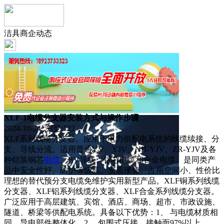
洁具商企动态
XLF-1电缆分支器安装方式与操作步骤
2024-10-24 浏览:
122
XLF系列线缆分支器。应用于电力供配电系统的线缆续接、分
支、导线分流。适用普通VV、YJV、NH-YJV、ZR-YJV及各
种铠装铜芯
电缆
、BV导线、铝芯电缆和合金电缆。是同类产
品中安全性好、防护等级高、安装便捷、占用空间小、性价比
理想的替代预分支电缆免维护实用新型产品。XLF铜系列线缆
分支器、XLF铝系列线缆分支器、XLF合金系列线缆分支器。
广泛应用于高层建筑、宾馆、酒店、商场、超市、市政设施、
隧道、桥梁等供配电系统。具备以下优势：1、 与电缆材质相
同。导电部件整体化。2、 包围式压接，接触面97%以上。