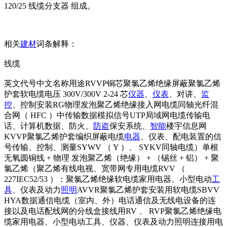
120/25 线缆分支器 组成。
相关
建材
词条解释：
线缆
英文代号中文名称用途RVVP铜芯聚氯乙烯绝缘屏蔽聚氯乙烯
护套软电缆电压 300V/300V 2-24 芯
仪器
、
仪表
、对讲、
监
控
、控制安装RG物理发泡聚乙烯绝缘接入网电缆同轴光纤混
合网（ HFC ）中传输数据模拟信号UTP局域网电缆传输电
话、计算机数据、防火、
防盗
保安系统、
智能
楼宇信息网
KVVP聚氯乙烯护套编织屏蔽电缆
电器
、仪表、配电装置的信
号传输、控制、测量SYWV （ Y ）、 SYKV同轴电缆）单根
无氧圆铜线 + 物理 发泡聚乙烯（绝缘） + （锡丝 + 铝） + 聚
氯乙烯（聚乙烯有线电视、宽带网专用电缆RVV （
227IEC52/53 ）：聚氯乙烯绝缘软电缆家用电器、小型电动
工
具
、仪表及动力
照明
AVVR聚氯乙烯护套安装用软电缆SBVV
HYA数据通信电缆（室内、外）电话通信及无线电设备的连
接以及电话配线网的分线盒接线用RV 、 RVP聚氯乙烯绝缘电
缆家用电器、小型电动工具、仪器、仪表及动力照明连接用电