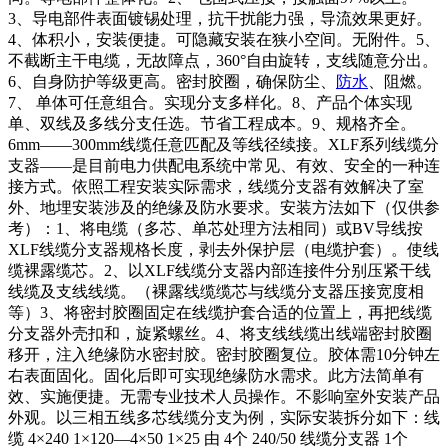
3、导电部件表面镀锡处理，抗干扰能力强，导流效果更好。
4、体积小，安装便捷。可隐藏安装在狭小空间。无附件。5、
不截断主干电缆，无故障点，360°自由旋转，支线随意分出。
6、自身防护等级更高。密封胶圈，确保防尘、
防水
、阻燃。
7、 单体可任意组合。实现分支多样化。8、产品个体实现
单、双线及多线分支任选。节省工程成本。9、规格齐全。
6mm——300mm线缆任意匹配及等线径续接。XLF系列线缆分
支器——是目前电力供配电系统中常见、有效、安全的一种连
接方式。依照工程安装实际需求，线缆分支器有效解决了室
外、地埋安装涉及的绝缘及防水要求。安装方法如下（仅供参
考）：1、将电缆（多芯、单芯处理方法相同）或BV导线按
XLF线缆分支器规格长度，剥去外保护层（电缆护套）。使线
缆裸露缆芯。2、以XLF线缆分支器内部连接件分别压紧干线
线缆及支线线缆。（裸露线缆缆芯与线缆分支器压接宽度相
等）3、将密封胶圈固定在线缆护套合适的位置上，再把线缆
分支器外壳扣和，旋紧螺丝。4、将支线线缆出线端密封胶圈
移开，注入绝缘防水密封胶。密封胶圈复位。胶体需10分钟左
右表面固化。固化后即可实现绝缘防水需求。此方法简单有
效、实施便捷。无需专业技术人员操作。不影响室外安装产品
外观。以三相五线多芯线缆分支为例，实际安装拆分如下：线
缆 4×240 1×120—4×50 1×25 由 4个 240/50 线缆分支器 1个