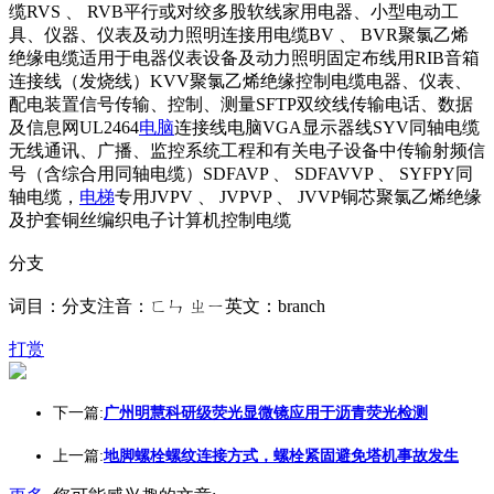
缆RVS 、 RVB平行或对绞多股软线家用电器、小型电动工
具、仪器、仪表及动力照明连接用电缆BV 、 BVR聚氯乙烯
绝缘电缆适用于电器仪表设备及动力照明固定布线用RIB音箱
连接线（发烧线）KVV聚氯乙烯绝缘控制电缆电器、仪表、
配电装置信号传输、控制、测量SFTP双绞线传输电话、数据
及信息网UL2464
电脑
连接线电脑VGA显示器线SYV同轴电缆
无线通讯、广播、监控系统工程和有关电子设备中传输射频信
号（含综合用同轴电缆）SDFAVP 、 SDFAVVP 、 SYFPY同
轴电缆，
电梯
专用JVPV 、 JVPVP 、 JVVP铜芯聚氯乙烯绝缘
及护套铜丝编织电子计算机控制电缆
分支
词目：分支注音：ㄈㄣ ㄓㄧ英文：branch
打赏
下一篇:
广州明慧科研级荧光显微镜应用于沥青荧光检测
上一篇:
地脚螺栓螺纹连接方式，螺栓紧固避免塔机事故发生