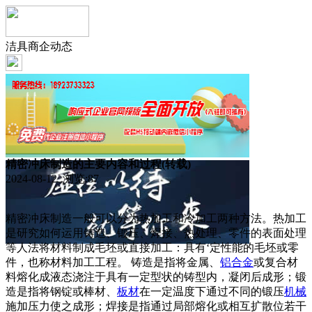
洁具商企动态
精密冲床制造的主要内容和过程(转载)
2024-08-12 浏览:
87
精密冲床制造一般可以分为热加工和冷加工两种方法。热加工
是研究如何运用铸造、锻压、焊接、热处理、零件的表面处理
等人法将材料制成毛坯或直接加工：具有‘定性能的毛坯或零
件，也称材料加工工程。 铸造是指将金属、
铝合金
或复合材
料熔化成液态浇注于具有一定型状的铸型内，凝闭后成形；锻
造是指将钢锭或棒材、
板材
在一定温度下通过不同的锻压
机械
施加压力使之成形；焊接是指通过局部熔化或相互扩散位若干