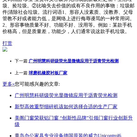
圾、捡垃圾。②比喻失去价值的或有不良作用的事物：垃圾邮
件|清除社会垃圾。流行词语1、形容人没素质、没教养、父母
管教不好或者能力低，是网络上进行侮辱谩骂的一种常用词。
2、形容事物质量不好、功能不好、没用等。例如：某款手机
价格高，但是质量差，功能少，人们通常说这款手机垃圾。
打赏
下一篇:
广州明慧科研级荧光显微镜应用于沥青荧光检测
上一篇:
球磨机橡胶衬板厂家
更多»
您可能感兴趣的文章:
广州明慧科研级荧光显微镜应用于沥青荧光检测
新型高效重型细碎机该如何选择合适的生产厂家
美阁门窗荣获铝门窗 “创新性品牌”引领门窗行业创新升
级
青岛办公家具专业设备德国原装的威力Unicontrol6