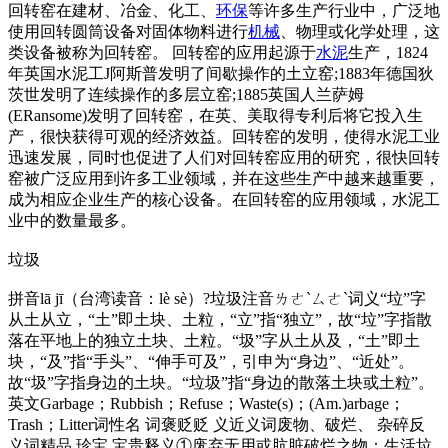
回转窑在建材、冶金、化工、
环保
等许多生产行业中，广泛地
使用回转圆筒设备对固体物料进行
机械
、物理或化学处理，这
类设备被称为回转窑。 回转窑的应用起源于
水泥
生产，1824
年英国水泥工J阿斯普发明了间歇操作的土立窑;1883年德国狄
茨世发明了连续操作的多层立窑;1885英国人兰萨姆
(ERansome)发明了回转窑，在英、美取得专利后将它投入生
产，很快获得可观的经济效益。回转窑的发明，使得水泥工业
迅速发展，同时也促进了人们对回转窑应用的研究，很快回转
窑被广泛应用到许多工业领域，并在这些生产中越来越重要，
成为相应企业生产的核心设备。在回转窑的应用领域，水泥工
业中的数量最多。
垃圾
拼音lā jī（台湾读音：lè sè）?垃圾注音ㄌㄜˋㄙㄜˋ词义“垃”字
从土从立，“土”即土块、土粒，“立”指“独立”，故“垃”字指散
落在平地上的独立土块、土粒。“圾”字从土从及，“土”即土
块，“及”指“手头”、“伸手可及”，引申为“身边”、“近处”。
故“圾”字指身边的土块。“垃圾”指“身边的散落土块或土粒”。
英文Garbage；Rubbish；Refuse；Waste(s)；(Am.)arbage；
Trash；Litter词性名 词褒贬贬 义近义词废物、破烂、 杂碎反
义词精品 珍宝 宝贵释义①废弃无用或肮脏破烂之物：生活垃