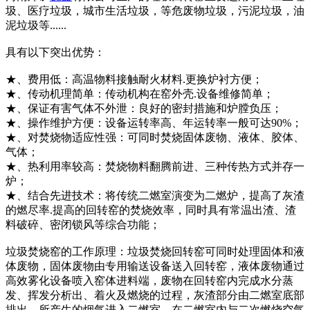
圾、医疗垃圾，城市生活垃圾，等危废物垃圾，污泥垃圾，油
泥垃圾等......
具有以下突出优势：
★、费用低：高温物料接触耐火材料.更换炉衬方便；
★、传动机理简单：传动机构在窑外壳.设备维修简单；
★、保证有害气体不外泄：良好的密封措施和炉膛负压；
★、操作维护方便：设备运转率高、年运转率一般可达90%；
★、对焚烧物适应性强：可同时焚烧固体废物、液体、胶体、
气体；
★、热利用率较高：焚烧物料翻腾前进、三种传热方式并存一
炉；
★、结合先进技术：将传统二燃室演变为二燃炉，提高了灰渣
的燃尽率.提高的回转窑的焚烧效率，同时具有常温出渣、渣
料破碎、密闭锁风等综合功能；
垃圾焚烧窑的工作原理：垃圾焚烧回转窑可同时处理固体和液
体废物，固体废物由专用输送设备送入回转窑，液体废物通过
高效雾化设备喷入窑体进料端，废物在回转窑内完成水分蒸
发、挥发分析出、着火及燃烧的过程，灰渣部分由二燃室底部
排出，所产生的烟气进入二燃室，在二燃室内与二次燃烧空气