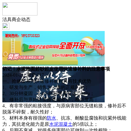
洁具商企动态
切记！水泥路面起砂起皮使用快速修补料的注意事项
2024-01-21 浏览:
117
一、抢修宝系列快速修补材料具有技术优势
1、研发与生产，销售为一体的正规厂家；
2、30分钟凝固，2-4小时后强度可达25MPa；
3、修补后与原始路面颜色偏差小，相似度高；
4、有非常强的粘接强度，与原病害部位无缝粘接，修补后不
脱落不碎裂，耐久性好；
5、材料本身有很强的
防水
、抗冻、耐酸盐腐蚀和抗紫外线能
力，其抗老化能力是原
水泥
混凝土
的5倍以上；
6、后期不衰减，对很多病害部位可做到一次性根除；