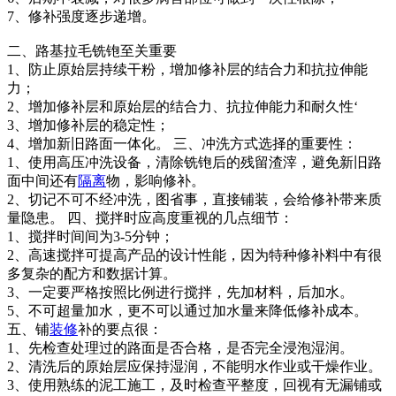
7、修补强度逐步递增。
二、路基拉毛铣铇至关重要
1、防止原始层持续干粉，增加修补层的结合力和抗拉伸能
力；
2、增加修补层和原始层的结合力、抗拉伸能力和耐久性‘
3、增加修补层的稳定性；
4、增加新旧路面一体化。 三、冲洗方式选择的重要性：
1、使用高压冲洗设备，清除铣铇后的残留渣滓，避免新旧路
面中间还有
隔离
物，影响修补。
2、切记不可不经冲洗，图省事，直接铺装，会给修补带来质
量隐患。 四、搅拌时应高度重视的几点细节：
1、搅拌时间间为3-5分钟；
2、高速搅拌可提高产品的设计性能，因为特种修补料中有很
多复杂的配方和数据计算。
3、一定要严格按照比例进行搅拌，先加材料，后加水。
5、不可超量加水，更不可以通过加水量来降低修补成本。
五、铺
装修
补的要点很：
1、先检查处理过的路面是否合格，是否完全浸泡湿润。
2、清洗后的原始层应保持湿润，不能明水作业或干燥作业。
3、使用熟练的泥工施工，及时检查平整度，回视有无漏铺或