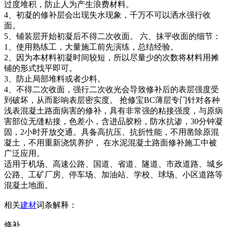
过度堆积，防止人为产生浪费材料。
4、初凝的修补层会出现失水现象，千万不可以洒水强行收
面。
5、铺装层开始初凝后不得二次收面。 六、抹平收面的细节：
1、使用熟练工，大量施工前先演练，总结经验。
2、因为本材料初凝时间较短，所以尽量少的次数将材料用摊
铺的形式找平即可。
3、防止局部堆料或者少料。
4、不得二次收面，强行二次收光会导致修补后的表层强度受
到破坏，从而影响表层密实度。 抢修宝BC薄层专门针对各种
浅表混凝土路面病害的修补，具有非常强的粘接强度，与原病
害部位无缝粘接，色差小，含进品胶粉，防水抗渗，30分钟凝
固，2小时开放交通。具备高抗压、抗折性能，不用凿除原混
凝土，不用重新浇筑养护， 在水泥混凝土路面修补施工中被
广泛应用。
适用于机场、高速公路、国道、省道、隧道、市政道路、城乡
公路、工矿厂房、停车场、加油站、学校、球场、小区道路等
混凝土地面。
相关
建材
词条解释：
修补