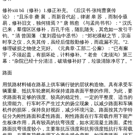
修补xiū bǔ（修补）1.修正补充。《后汉书·张纯曹褒传
论》：“且乐非 夔 襄 ，而新音代起，律谢 皋 苏 ，而制令亟
易，修补旧文，独何猜焉？” 唐 韩愈 《与孟尚书书》：“ 汉氏
已来，羣儒区区修补，百孔千疮，随乱随失，其危如一发引千
钧。” 清 曾国藩 《复刘霞仙中丞书》：“郊祀祼献之节，宗庙
时享之仪，久失其传，虽经后儒殷勤修补，而疏漏不完。”2.
修理破损之物使之完好。《元典章·工部二·公廨》：“已有廨
宇，不须起盖，有损坏处，计料修补。” 老舍 《龙须沟》第三
幕：“杂院已经十分清洁，破墙修补好了，垃圾清除净尽了。”
路面
用筑路材料铺在路基上供车辆行驶的层状构造物。具有承受车
辆重量、抵抗车轮磨耗和保持道路表面平整的作用。为此，要
求路面有足够的强度、较高的稳定性、一定的平整度、适当的
抗滑能力、行车时不产生过大的扬尘现象，以减少路面和车辆
机件的损坏，保持良好视距，减少环境污染。路面按其力学特
征分为刚性路面和柔性路面。刚性路面在行车荷载作用下能产
生板体作用，具有较高的抗弯强度，如水泥混凝土路面。柔性
路面抗弯强度较小，主要靠抗压强度和抗剪强度抵抗行车荷载