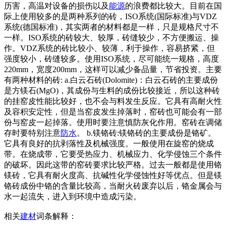
历害，高温对设备的损伤以及
能源
的浪费都比较大。目前在国
际上使用较多的是两种系列的砖，ISO系统(国际标准)与VDZ
系统(德国标准)，其实两者的材料都是一样，只是规格尺寸不
一样。ISO系统的砖较大、较厚，砖缝较少，不方便搬运、操
作。VDZ系统的砖比较小、较薄，利于操作，容易挤紧，但
强度较小，砖缝较多。使用ISO系统，尽可能统一规格，高度
220mm，宽度200mm，这样可以减少备品量，节省投资。主要
有两种材料的砖: a.白云石砖(Dolomite)：白云石砖的主要成份
是方镁石(MgO)，其成份与生料的成份比较接近，所以这种砖
的挂窑皮性能比较好，也不会与料发生反应。它具有高耐火性
及容积安定性，但是当窑皮发生掉落时，窑砖也可能会有一部
份与窑皮一起掉落。使用时要注意慎防灰化作用。窑砖在调储
存时要特别注意
防水
。 b.镁铬砖:镁铬砖的主要成份是铬矿。
它具有良好的抗剥落性及机械强度。一般使用在旋窑的烧成
带。在烧成带，它要受热应力、机械应力、化学侵蚀三个条件
的破坏。因此这带的窑砖要求比较严格。过去一般都是使用铬
镁砖，它具有耐火度高、抗碱性化学侵蚀性好等优点。但是镁
铬砖成份中铬的含量比较高，当耐火砖废弃以后，铬金属会与
水一起流失，进入到环境中造成污染。
相关
建材
词条解释：