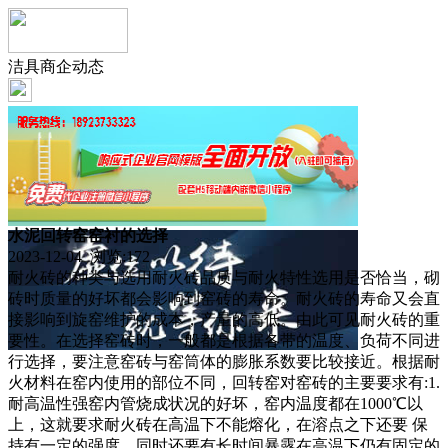
洁具商企动态
水泥回转窑窑衬的选择
2023-12-04 浏览:
172
耐火砖的种类与选用耐火砖品质与耐火特性选用是否恰当，砌
砖时质量的好坏都会影响到窑砖的寿命。耐火砖的寿命又会直
接影响到旋窑维护的成本，产量的高低。由此可见耐火砖的重
要性。在选择窑砖时，一般都是根据各带的温度、负荷不同进
行选择，要注意窑砖与窑筒体的膨胀系数要比较接近。根据耐
火材料在窑内使用的部位不同，回转窑对窑砖的主要要求有:1.
耐高温性强窑内管烧成状况的好坏，窑内温度都在1000℃以
上，这就要求耐火砖在高温下不能熔化，在溶点之下还要 保
持有一定的强度。同时还要有长时间暴露在高温下仍有固定的