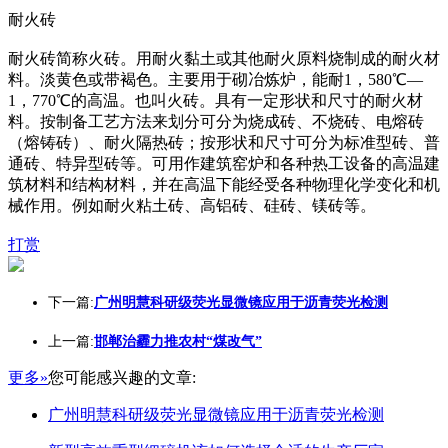
耐火砖
耐火砖简称火砖。用耐火黏土或其他耐火原料烧制成的耐火材
料。淡黄色或带褐色。主要用于砌冶炼炉，能耐1，580℃—
1，770℃的高温。也叫火砖。具有一定形状和尺寸的耐火材
料。按制备工艺方法来划分可分为烧成砖、不烧砖、电熔砖
（熔铸砖）、耐火隔热砖；按形状和尺寸可分为标准型砖、普
通砖、特异型砖等。可用作建筑窑炉和各种热工设备的高温建
筑材料和结构材料，并在高温下能经受各种物理化学变化和机
械作用。例如耐火粘土砖、高铝砖、硅砖、镁砖等。
打赏
下一篇:
广州明慧科研级荧光显微镜应用于沥青荧光检测
上一篇:
邯郸治霾力推农村“煤改气”
更多»
您可能感兴趣的文章:
广州明慧科研级荧光显微镜应用于沥青荧光检测