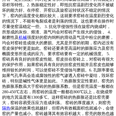
容积等特性。2. 热振稳定性好，即抵抗窑温剧烈变化而不被破
坏的能力好。在停窑、开窑以及旋窑运转状况不稳定的情况
下，窑内的温度变化都比较大，这就要求窑砖在温度剧烈变化
的情况下，不能有龟裂或者是剥落的情况。这也要求在操作时
尽量使窑温稳定一些。 3. 抗化学侵蚀性强在旋窑内烧成时，
所形成的灰份、熔渣、蒸气均会对窑砖产生很大的侵蚀 。 4.
耐磨性及
机械
强度好的窑内饲料的滑动及气流中粉尘的磨擦，
均会对窑砖造成很大的磨损。尤其是开窑的初期，窑内还没有
窑皮保护时更是如此。窑砖还要承受高温时的膨胀应力及窑壳
椭圆变形所造成的应力。要求窑砖要有一定的机械强度。 5.
窑砖具有良好的挂窑皮性能。窑皮挂在窑砖上，对窑砖有很大
的保护作用，如果窑砖具有良好的挂窑皮性能并且窑皮也能够
维持较长的时间，可以使窑砖不受侵蚀与磨损。6. 孔隙率要低
如果气孔率高会造成腐蚀性的窑气渗透入窑砖中凝结，毁坏窑
砖，特别是碱性气体更是如此。 7.热膨胀安定性要好。窑壳的
热膨胀系数虽大于窑砖的热膨胀系数。但是窑壳温度一般都在
280-450℃左右，而窑砖的温度一般都在800℃以上，在烧成带
的地方其温度有1300多℃。这样窑砖的热膨胀还是比窑壳要
大，窑砖容易受压应力造成剥落。 窑砖的厚度越大，则窑壳
隔热
保温的效果也就越好，但窑内有效截面积也就减小，会使
窑的产量也减小。窑砖越薄其有效容积越大，窑壳的散热也越