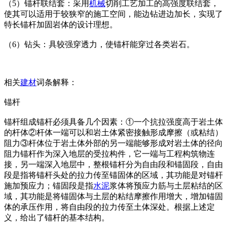
（5）锚杆联结套：采用
机械
切削工艺加工的高强度联结套，
使其可以适用于较狭窄的施工空间，能边钻进边加长，实现了
特长锚杆加固岩体的设计理想。
（6）钻头：具较强穿透力，使锚杆能穿过各类岩石。
相关
建材
词条解释：
锚杆
锚杆组成锚杆必须具备几个因素：①一个抗拉强度高于岩土体
的杆体②杆体一端可以和岩土体紧密接触形成摩擦（或粘结）
阻力③杆体位于岩土体外部的另一端能够形成对岩土体的径向
阻力锚杆作为深入地层的受拉构件，它一端与工程构筑物连
接，另一端深入地层中，整根锚杆分为自由段和锚固段，自由
段是指将锚杆头处的拉力传至锚固体的区域，其功能是对锚杆
施加预应力；锚固段是指
水泥
浆体将预应力筋与土层粘结的区
域，其功能是将锚固体与土层的粘结摩擦作用增大，增加锚固
体的承压作用，将自由段的拉力传至土体深处。根据上述定
义，给出了锚杆的基本结构。