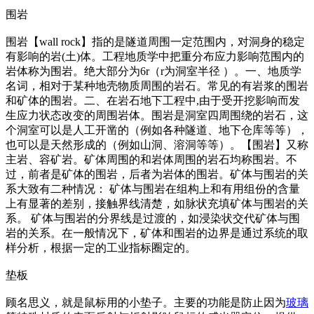
围岩
围岩【wall rock】指的是隧道周围一定范围内，对洞身的稳定
有影响的岩(土)体。工程地质学中把重分布应力影响范围内的
岩体称为围岩。绝大部分为6r（r为洞室半径 ）。一、地质学
名词，相对于某种地壳物质周围的岩石。常见的有岩浆的围岩
和矿体的围岩。二、在岩石地下工程中,由于受开挖影响而发
生应力状态改变的周围岩体。围岩是洞室四周围绕的岩石，这
个洞室可以是人工开凿的（例如各种隧道、地下仓库等等），
也可以是天然形成的（例如山洞、溶洞等等）。【围岩】又称
主岩、容矿岩。矿体周围的和岩体周围的岩石均称围岩。不
过，前者是矿体的围岩，后者为岩体的围岩。矿体与围岩的关
系大致有二种情况： 矿体与围岩在组构上和有用组份的含量
上有显著的差别，接触界线清楚，如脉状充填矿体与围岩的关
系。 矿体与围岩的分界线是过渡的，如浸染状交代矿体与围
岩的关系。在一般情况下，矿体和围岩的边界是通过系统的取
样分析，根据一定的工业指标圈定的。
垫板
顾名思义，就是鼠标用的小垫子。主要的功能是防止因为
玻璃