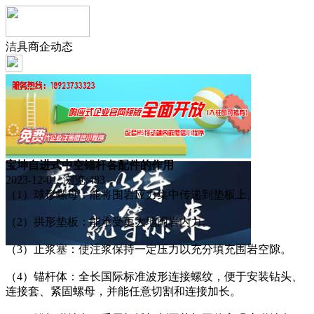
洁具商企动态
宝坤自进式中空锚杆各配件的作用
2023-12-01 浏览:
483
（1）球形螺母：能将围岩应力集中传递到垫板上。
（2）拱形垫板：能承受更大地围岩内力。
（3）止浆塞：使注浆保持一定压力以充分填充围岩空隙。
（4）锚杆体：全长国际标准波形连接螺纹，便于安装钻头、
连接套、紧固螺母，并能任意切割和连接加长。