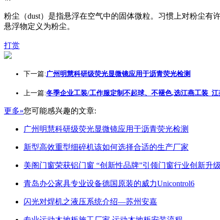
粉尘（dust）是指悬浮在空气中的固体微粒。习惯上对粉尘
悬浮物定义为粉尘。
打赏
下一篇:
广州明慧科研级荧光显微镜应用于沥青荧光检测
上一篇:
冬季企业工装/工作服定制不起球、不褪色,选江燕工装_江
更多»
您可能感兴趣的文章:
广州明慧科研级荧光显微镜应用于沥青荧光检测
新型高效重型细碎机该如何选择合适的生产厂家
美阁门窗荣获铝门窗 “创新性品牌”引领门窗行业创新升
青岛办公家具专业设备德国原装的威力Unicontrol6
闪光对焊机之液压系统介绍—苏州安嘉
专业运动木地板施工厂家 运动木地板安装流程