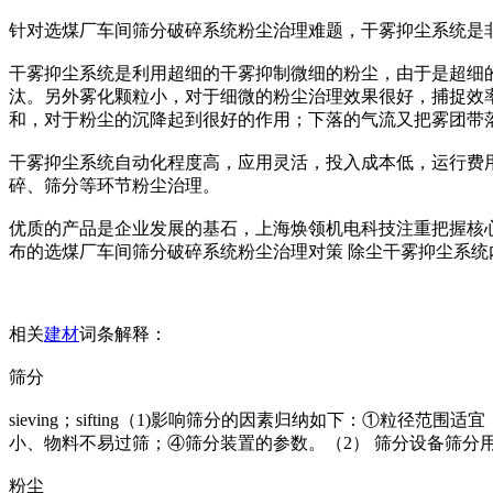
针对选煤厂车间筛分破碎系统粉尘治理难题，干雾抑尘系统是
干雾抑尘系统是利用超细的干雾抑制微细的粉尘，由于是超细
汰。另外雾化颗粒小，对于细微的粉尘治理效果很好，捕捉效
和，对于粉尘的沉降起到很好的作用；下落的气流又把雾团带
干雾抑尘系统自动化程度高，应用灵活，投入成本低，运行费
碎、筛分等环节粉尘治理。
优质的产品是企业发展的基石，上海焕领机电科技注重把握核
布的选煤厂车间筛分破碎系统粉尘治理对策 除尘干雾抑尘系
相关
建材
词条解释：
筛分
sieving；sifting（1)影响筛分的因素归纳如下：
小、物料不易过筛；④筛分装置的参数。（2） 筛分设备筛
粉尘