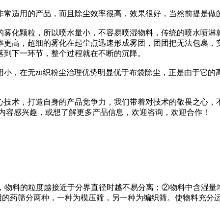
非常适用的产品，而且除尘效率很高，效果很好，当然前提是做
的雾化颗粒，所以喷水量小，不容易喷湿物料，传统的喷水喷淋
率更高，超细的雾化在起尘点迅速形成雾团，团团把无法包裹，
落到下一环节，整个过程就在不断的沉降。
用小，在无zu织粉尘治理优势明显优于布袋除尘，正是由于它的
心技术，打造自身的产品竞争力，我们带着对技术的敬畏之心，
统内容感兴趣，或想了解更多产品信息，欢迎咨询，欢迎合作！
①粒径范围适宜，物料的粒度越接近于分界直径时越不易分离；②物料中
分用的药筛分两种，一种为模压筛，另一种为编织筛。使物料充分