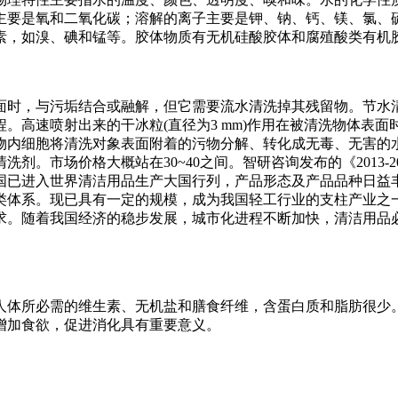
主要是氧和二氧化碳；溶解的离子主要是钾、钠、钙、镁、氯、
素，如溴、碘和锰等。胶体物质有无机硅酸胶体和腐殖酸类有机
面时，与污垢结合或融解，但它需要流水清洗掉其残留物。节水
速喷射出来的干冰粒(直径为3 mm)作用在被清洗物体表面时,
物内细胞将清洗对象表面附着的污物分解、转化成无毒、无害的
清洗剂。市场价格大概站在30~40之间。智研咨询发布的《2013
我国已进入世界清洁用品生产大国行列，产品形态及产品品种日
类体系。现已具有一定的规模，成为我国轻工行业的支柱产业之
。随着我国经济的稳步发展，城市化进程不断加快，清洁用品必
人体所必需的维生素、无机盐和膳食纤维，含蛋白质和脂肪很少
增加食欲，促进消化具有重要意义。