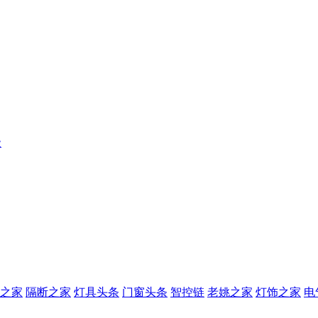
级
之家
隔断之家
灯具头条
门窗头条
智控链
老姚之家
灯饰之家
电