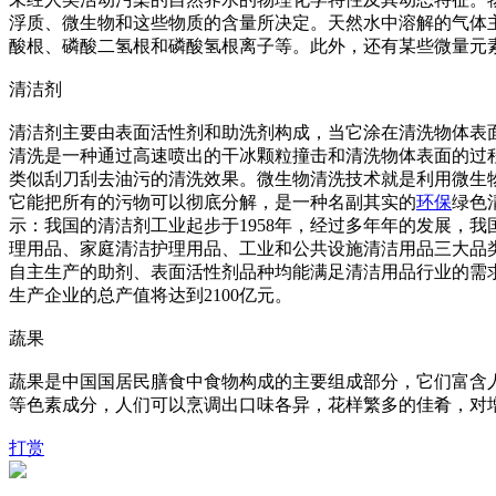
浮质、微生物和这些物质的含量所决定。天然水中溶解的气体
酸根、磷酸二氢根和磷酸氢根离子等。此外，还有某些微量元
清洁剂
清洁剂主要由表面活性剂和助洗剂构成，当它涂在清洗物体表
清洗是一种通过高速喷出的干冰颗粒撞击和清洗物体表面的过程。高
类似刮刀刮去油污的清洗效果。微生物清洗技术就是利用微生
它能把所有的污物可以彻底分解，是一种名副其实的
环保
绿色
示：我国的清洁剂工业起步于1958年，经过多年年的发展，
理用品、家庭清洁护理用品、工业和公共设施清洁用品三大品
自主生产的助剂、表面活性剂品种均能满足清洁用品行业的需求
生产企业的总产值将达到2100亿元。
蔬果
蔬果是中国国居民膳食中食物构成的主要组成部分，它们富含
等色素成分，人们可以烹调出口味各异，花样繁多的佳肴，对
打赏