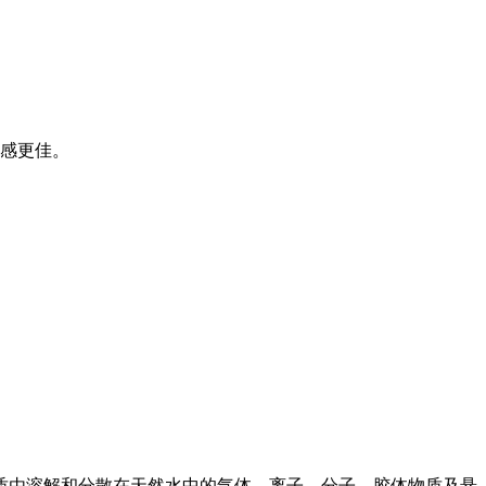
口感更佳。
质由溶解和分散在天然水中的气体、离子、分子、胶体物质及悬