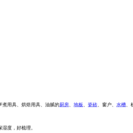
亨煮用具、烘焙用具、油腻的
厨房
、
地板
、
瓷砖
、窗户、
水槽
、
保湿度，好梳理。