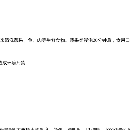
用来清洗蔬果、鱼、肉等生鲜食物。蔬果类浸泡20分钟后，食用
造成环境污染。
物理特性主要指水的温度、颜色、透明度、嗅和味。水的化学性