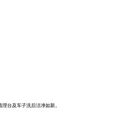
梳理台及车子洗后洁净如新。