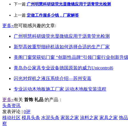
下一篇:
广州明慧科研级荧光显微镜应用于沥青荧光检测
上一篇:
定做工作服多少钱，厂家解答
更多»
您可能感兴趣的文章:
广州明慧科研级荧光显微镜应用于沥青荧光检测
新型高效重型细碎机该如何选择合适的生产厂家
美阁门窗荣获铝门窗 “创新性品牌”引领门窗行业创新升
青岛办公家具专业设备德国原装的威力Unicontrol6
闪光对焊机之液压系统介绍—苏州安嘉
专业运动木地板施工厂家 运动木地板安装流程
更多»
有关
首饰 礼品
的产品：
头条资讯
发表评论 |
0评
移动社区
模具头条
水泥头条
家装之家
涂料之家
家具之家
饰品
察