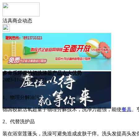
洁具商企动态
多奇乐环保油切洗涤器产品六大优势
2023-11-21 浏览:
223
1、物理分解油污
德国较新活氧超量子物理分解技术，洗净力超强，能使
餐具
、
2、代替洗护品
装在浴室莲蓬头，洗澡可避免造成皮肤干痒。洗头发提高头发