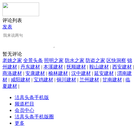
评论列表
发表
暂无评论
老姚之家
全景头条
照明之家
防水之家
防盗之家
区快洞察
锦
州建材
|
丹东建材
|
本溪建材
|
抚顺建材
|
鞍山建材
|
西安建材
|
商洛建材
|
安康建材
|
榆林建材
|
汉中建材
|
延安建材
|
渭南建
材
|
咸阳建材
|
宝鸡建材
|
铜川建材
|
兰州建材
|
甘南建材
|
临
夏建材
|
洁具头条手机版
频道栏目
会员中心
洁具头条手机版圈
更多